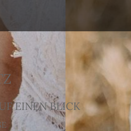
TZ
F EINEN BLICK
SE