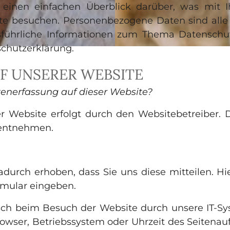
 einen einfachen Überblick darüber, was mit 
ite besuchen. Personenbezogene Daten sind alle 
usführliche Informationen zum Thema Datensch
chutzerklärung.
F UNSERER WEBSITE
atenerfassung auf dieser Website?
er Website erfolgt durch den Websitebetreiber.
 entnehmen.
urch erhoben, dass Sie uns diese mitteilen. Hi
ormular eingeben.
h beim Besuch der Website durch unsere IT-Syst
rowser, Betriebssystem oder Uhrzeit des Seitenauf